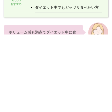
ダイエット中でもガッツリ食べたい方
ボリューム感も満点でダイエット中に食
べられるのは嬉しいですね。味も美味し
あなた
かったです。
ボリューム満点でヘルシーなオートミー
ルと豆腐のふわふわハンバーグです。
たけ
付け合わせにポテトをつけても1皿約500
キロカロリーなので、ダイエットに最適
なレシピです。