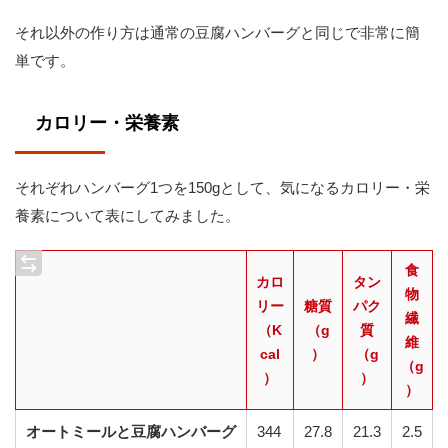
それ以外の作り方は通常の豆腐ハンバーグと同じで非常に簡
単です。
カロリー・栄養素
それぞれハンバーグ1つを150gとして、気になるカロリー・栄
養素について表にしてみました。
食
カロ
タン
物
リー
糖質
パク
繊
（K
（g
質
維
cal
）
（g
（g
）
）
）
オートミールと豆腐ハンバーグ
344
27.8
21.3
2.5