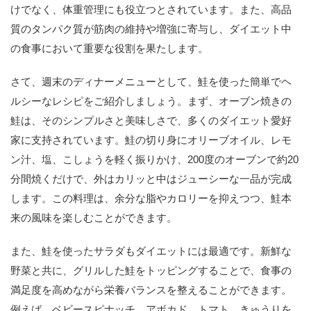
けでなく、体重管理にも役立つとされています。また、高品
質のタンパク質が筋肉の維持や増強に寄与し、ダイエット中
の食事において重要な役割を果たします。
さて、週末のディナーメニューとして、鮭を使った簡単でヘ
ルシーなレシピをご紹介しましょう。まず、オーブン焼きの
鮭は、そのシンプルさと美味しさで、多くのダイエット愛好
家に支持されています。鮭の切り身にオリーブオイル、レモ
ン汁、塩、こしょうを軽く振りかけ、200度のオーブンで約20
分間焼くだけで、外はカリッと中はジューシーな一品が完成
します。この料理は、余分な脂やカロリーを抑えつつ、鮭本
来の風味を楽しむことができます。
また、鮭を使ったサラダもダイエットには最適です。新鮮な
野菜と共に、グリルした鮭をトッピングすることで、食事の
満足度を高めながら栄養バランスを整えることができます。
例えば、ベビースピナッチ、アボカド、トマト、きゅうりを