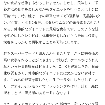
ない食品を想像するかもしれません。しかし、美味しくて栄
養満点の食事を楽しみながらダイエットを行うことは十分に
可能です。特に鮭は、その豊富なオメガ3脂肪酸、高品質のタ
ンパク質、ビタミンB群、ポタシウムなどの栄養素を含むこと
から、健康的なダイエットに最適な食材です。このような鮭
を中心にしたレシピは、体重管理をしながらも身体に必要な
栄養をしっかりと摂取することを可能にします。
鮭をスーパーフードと組み合わせることで、さらに栄養価の
高い食事を作ることができます。例えば、ケールやほうれん
草といった葉物野菜はビタミンA、C、Kを豊富に含み、抗酸
化物質も多く、健康的なダイエットには欠かせない食材で
す。これらの野菜を蒸したり、生でサラダにしたりして、オ
リーブオイルとレモン汁でドレッシングを作り、鮭と一緒に
摂ることで、満足感のある一皿になります。
また、キヌアやアマランスといった穀物は、高いタンパク質