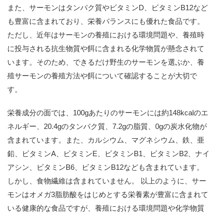
また、サーモンはタンパク質やビタミンD、ビタミンB12など
も豊富に含まれており、栄養バランスにも優れた食品です。
ただし、近年はサーモンの養殖における環境問題や、養殖時
に投与される抗生物質や餌に含まれる化学物質が懸念されて
います。そのため、できるだけ野生のサーモンを選ぶか、養
殖サーモンの養殖方法や餌について確認することが大切で
す。
栄養成分の面では、100gあたりのサーモンには約148kcalのエ
ネルギー、20.4gのタンパク質、7.2gの脂質、0gの炭水化物が
含まれています。また、カルシウム、マグネシウム、鉄、亜
鉛、ビタミンA、ビタミンE、ビタミンB1、ビタミンB2、ナイ
アシン、ビタミンB6、ビタミンB12なども含まれています。
しかし、食物繊維は含まれていません。 以上のように、サー
モンはオメガ3脂肪酸をはじめとする栄養素が豊富に含まれて
いる健康的な食品ですが、養殖における環境問題や化学物質